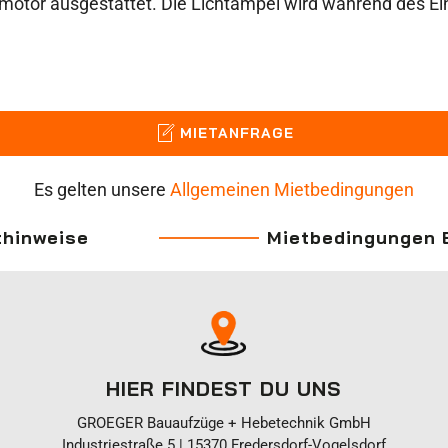
amotor ausgestattet. Die Lichtampel wird während des 
MIETANFRAGE
Es gelten unsere
Allgemeinen Mietbedingungen
thinweise
Mietbedingungen 
HIER FINDEST DU UNS
GROEGER Bauaufzüge + Hebetechnik GmbH
Industriestraße 5 | 15370 Fredersdorf-Vogelsdorf