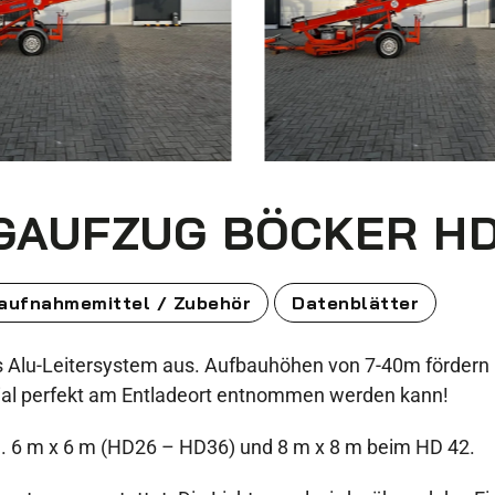
AUFZUG BÖCKER HD
aufnahmemittel / Zubehör
Datenblätter
es Alu-Leitersystem aus. Aufbauhöhen von 7-40m fördern L
rial perfekt am Entladeort entnommen werden kann!
a. 6 m x 6 m (HD26 – HD36) und 8 m x 8 m beim HD 42.