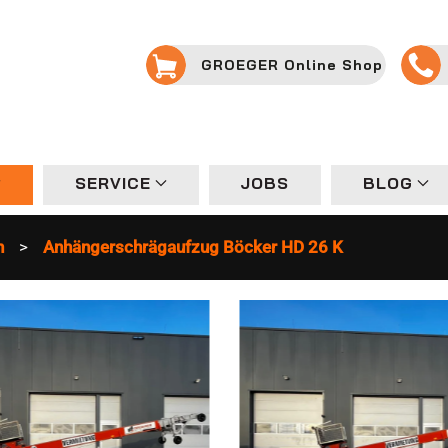
GROEGER Online Shop
SERVICE
JOBS
BLOG
n
Anhängerschrägaufzug Böcker HD 26 K