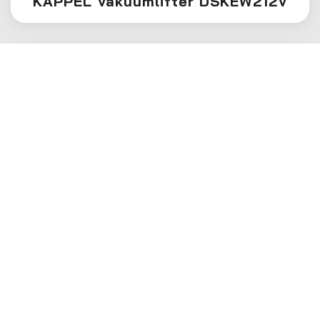
KAPPEL Vakuumlifter DSKEW212V
Klaas Montagehaken 500 Kg
Dachziegelzange 1-reihig
Multiziegelzange 2-reihig
Schuttmulde