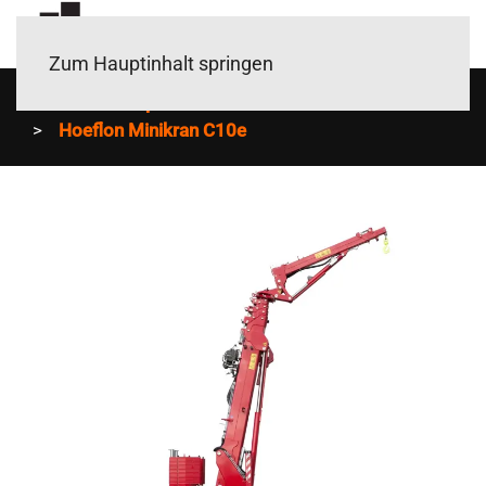
Zum Hauptinhalt springen
Home
Mietpark
Minikrane mieten in Berlin
Hoeflon Minikran C10e