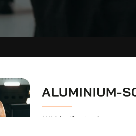
ALUMINIUM-S
ALU-Schweißen
als Teil unseres Repar
Viele Baumaschinenteile bestehen aus