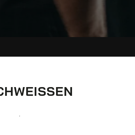
CHWEISSEN
aturservices.
 Aluminium. Unser geschultes und