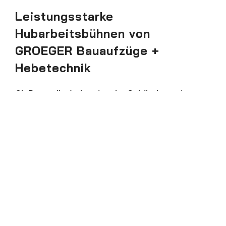
Leistungsstarke
Hubarbeitsbühnen von
GROEGER Bauaufzüge +
Hebetechnik
Ob Baustelle, Industrie oder Gebäudeservice:
Hubarbeitsbühnen schaffen schnell sicheren
Zugang zu schwer erreichbaren Bereichen. Sie
ermöglichen ein kontrolliertes Arbeiten in der
Höhe, sparen Zeit gegenüber aufwändigen
Gerüstlösungen und sind je nach Modell
besonders kompakt, reichweitenstark oder
flexibel „um die Ecke“ einsetzbar. In unserem
Mietpark sind die Hubarbeitsbühnen
übersichtlich in Kategorien gegliedert – damit