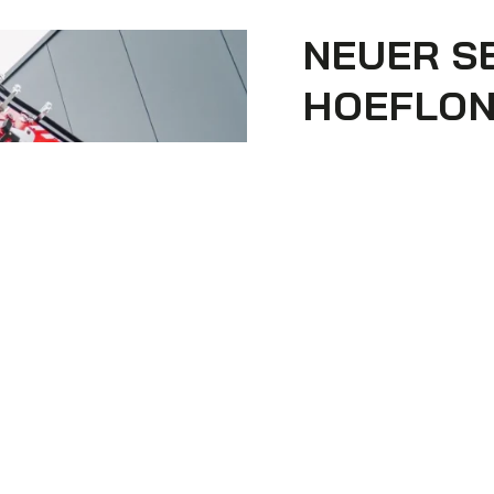
NEUER S
HOEFLO
Auf unserer Oktoberf
Überraschungsausstel
begutachten.
Und nun im 2024 ist es 
Servicepartner und f
Hoeflon’s Mission:
Entwicklung kompakte
Anwender mehr errei